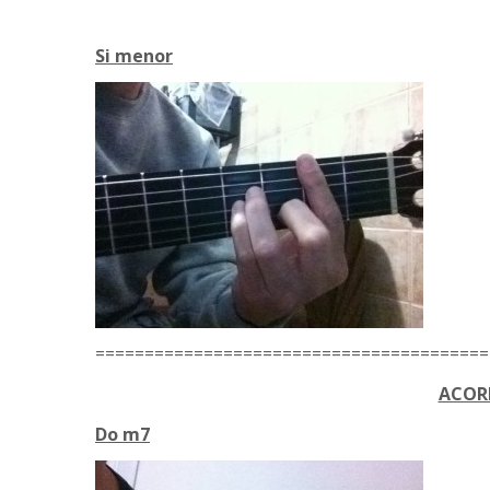
Si menor
========================================
ACOR
Do m7