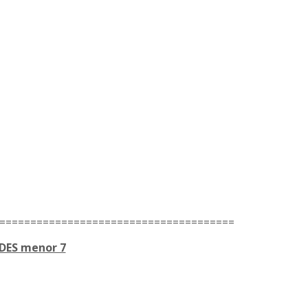
======================================
DES menor 7