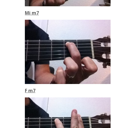
Mi m7
F m7