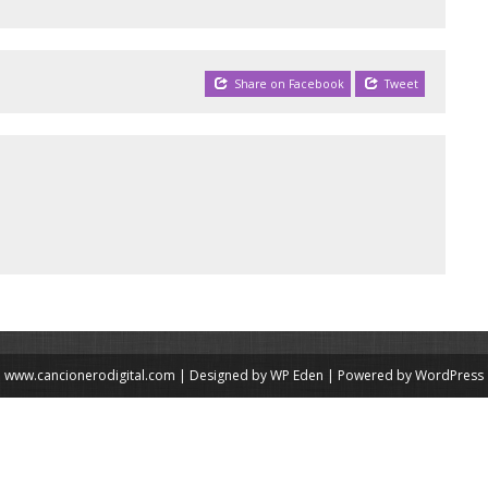
Share on Facebook
Tweet
www.cancionerodigital.com | Designed by
WP Eden
| Powered by
WordPress