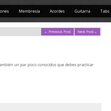
iones
Membresía
Acordes
Guitarra
Tabs
←
Previous Post
Next Post
→
 también un par poco conocidos que debes practicar