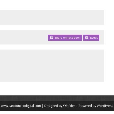
Share on Facebook
Tweet
www.cancionerodigital.com | Designed by
WP Eden
| Powered by
WordPress