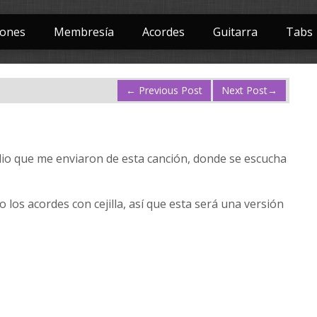
iones
Membresía
Acordes
Guitarra
Tabs
←
Previous Post
Next Post
→
dio que me enviaron de esta canción, donde se escucha
o los acordes con cejilla, así que esta será una versión