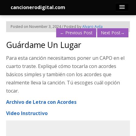
cancionerodigital.com
Inicio
Posted on November 3, 2024 / Posted by
Alvaro Avila
←
Previous Post
Next Post
→
Canciones
Guárdame Un Lugar
Membresía
Para esta canción necesitamos poner un CAPO en el
cuarto traste. Expliqué cómo tocarla con acordes
Acordes
básicos simples y también con los acordes que
realmente lleva la canción. Tú escoges cuál opción
Guitarra
tocar.
Tabs
Archivo de Letra con Acordes
Video Instructivo
Contacto