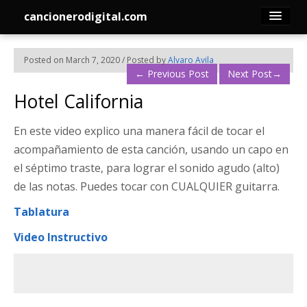
cancionerodigital.com
Inicio
Posted on March 7, 2020 / Posted by
Alvaro Avila
←
Previous Post
Next Post
→
Canciones
Hotel California
Membresía
En este video explico una manera fácil de tocar el
acompañamiento de esta canción, usando un capo en
Acordes
el séptimo traste, para lograr el sonido agudo (alto)
de las notas. Puedes tocar con CUALQUIER guitarra.
Guitarra
Tablatura
Tabs
Video Instructivo
Contacto