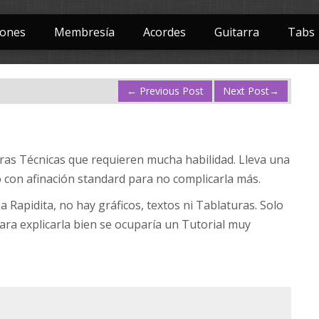
iones
Membresía
Acordes
Guitarra
Tabs
←
Previous Post
Next Post
→
tras Técnicas que requieren mucha habilidad. Lleva una
o con afinación standard para no complicarla más.
Rapidita, no hay gráficos, textos ni Tablaturas. Solo
ara explicarla bien se ocuparía un Tutorial muy