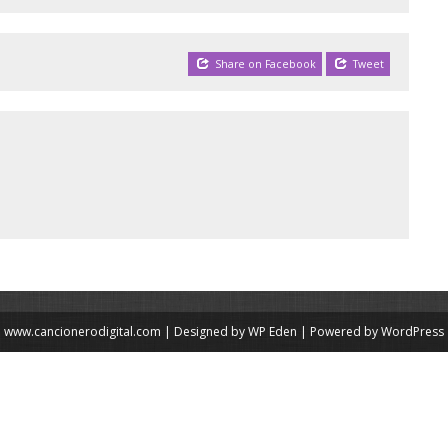
Share on Facebook
Tweet
www.cancionerodigital.com | Designed by
WP Eden
| Powered by
WordPress