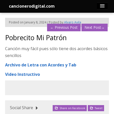
cancionerodigital.com
Inicio
Posted on January 8, 2024 / Posted by
Alvaro Avila
←
Previous Post
Next Post
→
Canciones
Pobrecito Mi Patrón
Membresía
Canción muy fácil pues sólo tiene dos acordes básicos
sencillos
Acordes
Archivo de Letra con Acordes y Tab
Guitarra
Video Instructivo
Tabs
Contacto
Social Share
Share on Facebook
Tweet