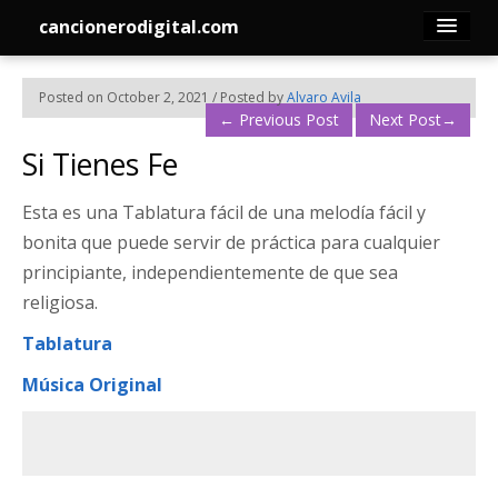
cancionerodigital.com
Inicio
Posted on October 2, 2021 / Posted by
Alvaro Avila
←
Previous Post
Next Post
→
Canciones
Si Tienes Fe
Membresía
Esta es una Tablatura fácil de una melodía fácil y
bonita que puede servir de práctica para cualquier
Acordes
principiante, independientemente de que sea
religiosa.
Guitarra
Tablatura
Tabs
Música Original
Contacto